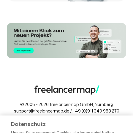
© 2005 - 2026 freelancermap GmbH, Nürnberg
support@freelancermap.de
/
+49 (0)911 340 983 270
Datenschutz
-
AGB
-
Impressum
Datenschutz
Zur besseren Lesbarkeit wird in diesem Blog das generische